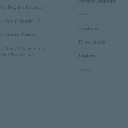
Portföy Dağılımı
tföy Dağılım Raporu
BPP
 - Satım Saatleri
Eurobond
m - Satım Yerleri
Türev Ürünler
C Bank A.Ş. ve HSBC
föy Yönetimi A.Ş.
Toplam