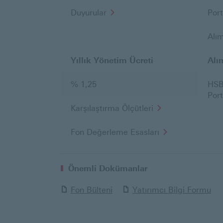
Duyurular
Por
Alım
Yıllık Yönetim Ücreti
Alı
% 1,25
HSB
Port
Karşılaştırma Ölçütleri
Fon Değerleme Esasları
Önemli Dokümanlar
Fon Bülteni
Yatırımcı Bilgi Formu