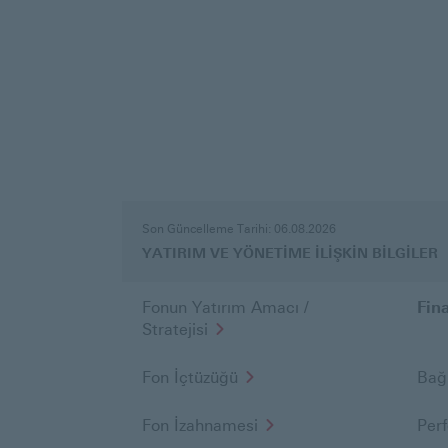
YATIRIM
VE
Son Güncelleme Tarihi: 06.08.2026
YÖNETİME
YATIRIM VE YÖNETİME İLİŞKİN BİLGİLER
İLİŞKİN
BİLGİLER
Fonun Yatırım Amacı /
Fin
Stratejisi
Fon İçtüzüğü
Bağ
Fon İzahnamesi
Per