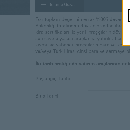
Bölüme Gözat
Fon toplam değerinin en az %80’i devamlı 
Bakanlığı tarafından döviz cinsinden ihraç 
kira sertifikaları ile yerli ihraççıların döviz
sermaye piyasası araçlarına yatırılır. Fon t
kısmı ise yabancı ihraççıların para ve serm
ve/veya Türk Lirası cinsi para ve sermaye piy
İki tarih aralığında yatırım araçlarının geti
Gün
Başlangıç Tarihi
Bitiş Tarihi