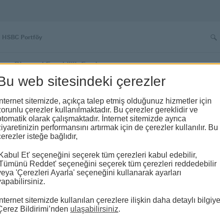
Ar
HSBC Portföy
Bireysel Emeklilik Fonları
Bu web sitesindeki çerezler
kim 2026
İnternet sitemizde, açıkça talep etmiş olduğunuz hizmetler için
zorunlu çerezler kullanılmaktadır. Bu çerezler gereklidir ve
Fon (HAE)
otomatik olarak çalışmaktadır. İnternet sitemizde ayrıca
ziyaretinizin performansını artırmak için de çerezler kullanılır. Bu
çerezler isteğe bağlıdır,
'Kabul Et' seçeneğini seçerek tüm çerezleri kabul edebilir,
'Tümünü Reddet' seçeneğini seçerek tüm çerezleri reddedebilir
veya 'Çerezleri Ayarla' seçeneğini kullanarak ayarları
yapabilirsiniz.
İnternet sitemizde kullanılan çerezlere ilişkin daha detaylı bilgiy
Çerez Bildirimi’nden
ulaşabilirsiniz
.