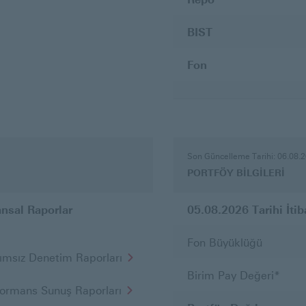
BIST
Fon
PORTFÖY
BİLGİLERİ
Son Güncelleme Tarihi: 06.08.
PORTFÖY BİLGİLERİ
ansal Raporlar
05.08.2026
Tarihi İtib
Fon Büyüklüğü
ımsız Denetim Raporları
Birim Pay Değeri*
formans Sunuş Raporları