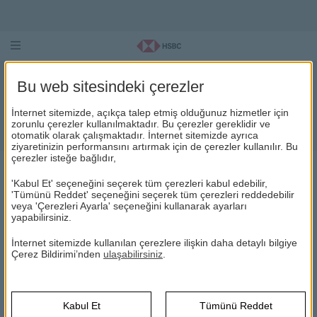
Önemli Linkler
Bu web sitesindeki çerezler
HSBC Portföy Yönetimi tarafından önerilen
İnternet sitemizde, açıkça talep etmiş olduğunuz hizmetler için
zorunlu çerezler kullanılmaktadır. Bu çerezler gereklidir ve
önemli linklere bu bölümden ulaşabilirsiniz.
otomatik olarak çalışmaktadır. İnternet sitemizde ayrıca
ziyaretinizin performansını artırmak için de çerezler kullanılır. Bu
çerezler isteğe bağlıdır,
ÖNEMLİ LİNKLER
'Kabul Et' seçeneğini seçerek tüm çerezleri kabul edebilir,
'Tümünü Reddet' seçeneğini seçerek tüm çerezleri reddedebilir
veya 'Çerezleri Ayarla' seçeneğini kullanarak ayarları
yapabilirsiniz.
HSBC Portföy
HSBC
Önemli Linkler
İnternet sitemizde kullanılan çerezlere ilişkin daha detaylı bilgiye
Türkiye
(Bu
TSPB
Çerez Bildirimi’nden
ulaşabilirsiniz
.
Sermaye
sayfa
Türkiye
(Bu
TKYD
Piyasaları
yeni
Kurumsal
sayfa
Birliği
pencerede
kamuoyu
(Bu
KAP
Yönetim
yeni
açılacaktır)
Aydınlatma
sayfa
Kabul Et
Tümünü Reddet
Derneği
pencerede