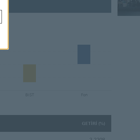
BIST
Fon
GETİRİ (%)
3.2208