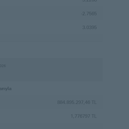
-2.7565
rileri
3.0395
2026
arıyla
884.895.297,46 TL
1,776797 TL