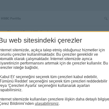
Ar
HSBC Portföy
Bireysel Emeklilik Fonları
Bu web sitesindeki çerezler
sa Vadeli
İnternet sitemizde, açıkça talep etmiş olduğunuz hizmetler için
zorunlu çerezler kullanılmaktadır. Bu çerezler gereklidir ve
 (HYU)
otomatik olarak çalışmaktadır. İnternet sitemizde ayrıca
ziyaretinizin performansını artırmak için de çerezler kullanılır. Bu
çerezler isteğe bağlıdır,
'Kabul Et' seçeneğini seçerek tüm çerezleri kabul edebilir,
'Tümünü Reddet' seçeneğini seçerek tüm çerezleri reddedebilir
veya 'Çerezleri Ayarla' seçeneğini kullanarak ayarları
yapabilirsiniz.
İnternet sitemizde kullanılan çerezlere ilişkin daha detaylı bilgiy
Çerez Bildirimi’nden
ulaşabilirsiniz
.