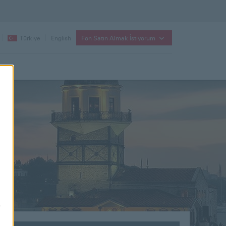
ama
Switch
Türkiye
English
Fon Satın Almak İstiyorum
language
to
e