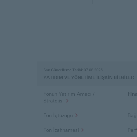
YATIRIM
VE
Son Güncelleme Tarihi: 07.08.2026
YÖNETİME
YATIRIM VE YÖNETİME İLİŞKİN BİLGİLER
İLİŞKİN
BİLGİLER
Fonun Yatırım Amacı /
Fin
Stratejisi
Fon İçtüzüğü
Bağ
Fon İzahnamesi
Per