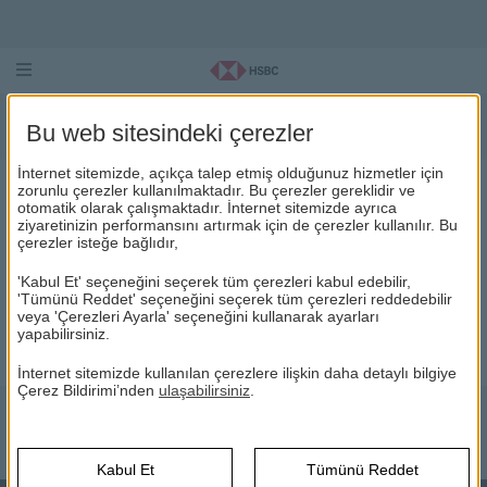
Kişisel Verilerin Korunması
Bu web sitesindeki çerezler
İnternet sitemizde, açıkça talep etmiş olduğunuz hizmetler için
zorunlu çerezler kullanılmaktadır. Bu çerezler gereklidir ve
otomatik olarak çalışmaktadır. İnternet sitemizde ayrıca
KİŞİSEL VERİLERİN KORUNMASI
ziyaretinizin performansını artırmak için de çerezler kullanılır. Bu
çerezler isteğe bağlıdır,
HSBC Portföy
HSBC
Kişisel Verilerin Korunması
'Kabul Et' seçeneğini seçerek tüm çerezleri kabul edebilir,
'Tümünü Reddet' seçeneğini seçerek tüm çerezleri reddedebilir
KİŞİSEL VERİLERİN KORUNMASI HAKKINDA AYDINLATMA
veya 'Çerezleri Ayarla' seçeneğini kullanarak ayarları
(Bu
METNİ
yapabilirsiniz.
sayfa
yeni
İnternet sitemizde kullanılan çerezlere ilişkin daha detaylı bilgiye
Çerez Bildirimi’nden
ulaşabilirsiniz
.
pencerede
açılacaktır)
Kabul Et
Tümünü Reddet