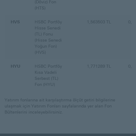
(Döviz) Fon
(HTS)
HVS
HSBC Portföy
1,563503 TL
0,6
Hisse Senedi
(TL) Fonu
(Hisse Senedi
Yoğun Fon)
(HVS)
HYU
HSBC Portföy
1,771289 TL
0,1
Kısa Vadeli
Serbest (TL)
Fon (HYU)
Yatırım fonlarına ait karşılaştırma ölçüt getiri bilgilerine
ulaşmak için Yatırım Fonları sayfalarında yer alan Fon
Bültenlerini inceleyebilirsiniz.