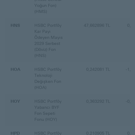
Yoğun Fon)
(HMS)
HNS
HSBC Portföy
47,662896 TL
0,0
Kar Payı
Ödeyen Mayıs
2029 Serbest
(Döviz) Fon
(HNS)
HOA
HSBC Portföy
0,242081 TL
-1,1
Teknoloji
Değişken Fon
(HOA)
HOY
HSBC Portföy
0,363292 TL
-0,3
Yabancı BYF
Fon Sepeti
Fonu (HOY)
HPD
HSBC Portföy
0,210905 TL
0,4