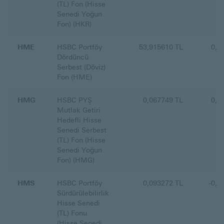
(TL) Fon (Hisse
Senedi Yoğun
Fon) (HKR)
HME
HSBC Portföy
53,915610 TL
0,0
Dördüncü
Serbest (Döviz)
Fon (HME)
HMG
HSBC PYŞ
0,067749 TL
0,5
Mutlak Getiri
Hedefli Hisse
Senedi Serbest
(TL) Fon (Hisse
Senedi Yoğun
Fon) (HMG)
HMS
HSBC Portföy
0,093272 TL
-0,0
Sürdürülebilirlik
Hisse Senedi
(TL) Fonu
(Hisse Senedi