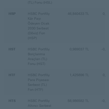
(TL) Fonu (HSL)
HSP
HSBC Portföy
46,840433 TL
0,1
Kâr Payı
Ödeyen Ocak
2030 Serbest
(Döviz) Fon
(HSP)
HST
HSBC Portföy
0,989037 TL
-0,1
Borçlanma
Araçları (TL)
Fonu (HST)
HTF
HSBC Portföy
1,425896 TL
0,1
Para Piyasası
Serbest (TL)
Fon (HTF)
HTS
HSBC Portföy
58,986582 TL
-0,3
Altıncı Serbest