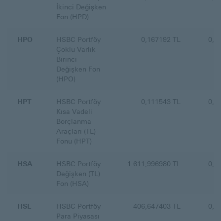
İkinci Değişken
Fon (HPD)
HPO
HSBC Portföy
0,167192 TL
0,1
Çoklu Varlık
Birinci
Değişken Fon
(HPO)
HPT
HSBC Portföy
0,111543 TL
0,1
Kısa Vadeli
Borçlanma
Araçları (TL)
Fonu (HPT)
HSA
HSBC Portföy
1.611,996980 TL
0,6
Değişken (TL)
Fon (HSA)
HSL
HSBC Portföy
406,647403 TL
0,1
Para Piyasası