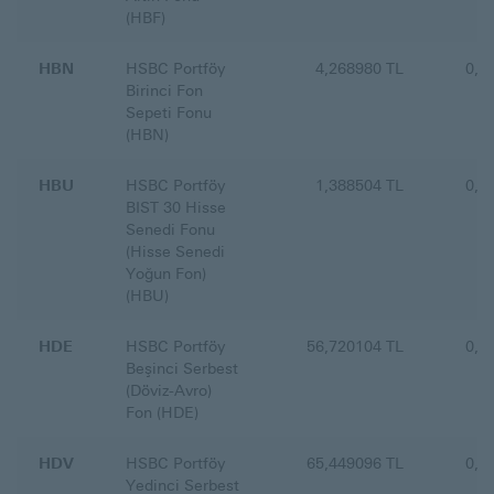
(HBF)
HBN
HSBC Portföy
4,268980 TL
0,0
Birinci Fon
Sepeti Fonu
(HBN)
HBU
HSBC Portföy
1,388504 TL
0,7
BIST 30 Hisse
Senedi Fonu
(Hisse Senedi
Yoğun Fon)
(HBU)
HDE
HSBC Portföy
56,720104 TL
0,0
Beşinci Serbest
(Döviz-Avro)
Fon (HDE)
HDV
HSBC Portföy
65,449096 TL
0,0
Yedinci Serbest