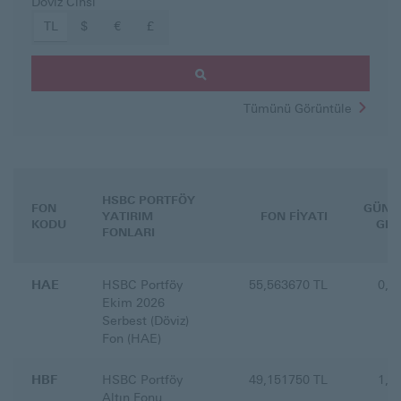
Döviz Cinsi
TL
$
€
£
Fon Getirisi Arama
Tümünü Görüntüle
Fon
Getirisi
HSBC PORTFÖY
FON
GÜNL
YATIRIM
FON FİYATI
KODU
GET
FONLARI
HAE
HSBC Portföy
55,563670 TL
0,0
Ekim 2026
Serbest (Döviz)
Fon (HAE)
HBF
HSBC Portföy
49,151750 TL
1,7
Altın Fonu