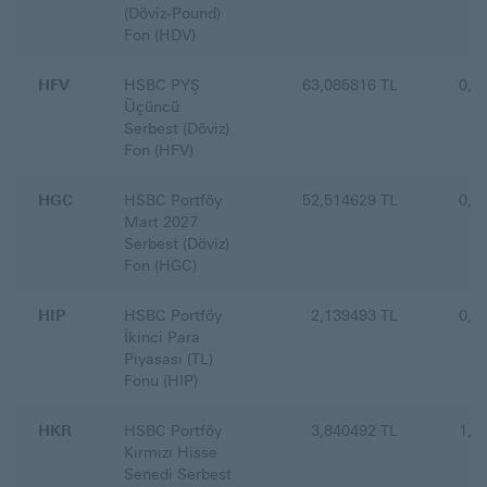
(Döviz-Pound)
Fon (HDV)
HFV
HSBC PYŞ
63,085816 TL
0,0
Üçüncü
Serbest (Döviz)
Fon (HFV)
HGC
HSBC Portföy
52,514629 TL
0,0
Mart 2027
Serbest (Döviz)
Fon (HGC)
HIP
HSBC Portföy
2,139493 TL
0,1
İkinci Para
Piyasası (TL)
Fonu (HIP)
HKR
HSBC Portföy
3,840492 TL
1,1
Kırmızı Hisse
Senedi Serbest