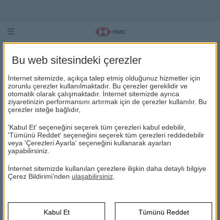
Bu web sitesindeki çerezler
İnternet sitemizde, açıkça talep etmiş olduğunuz hizmetler için
zorunlu çerezler kullanılmaktadır. Bu çerezler gereklidir ve
otomatik olarak çalışmaktadır. İnternet sitemizde ayrıca
ziyaretinizin performansını artırmak için de çerezler kullanılır. Bu
çerezler isteğe bağlıdır,
HSBC Portföy
HSBC Yatırım
Fonları
Fonları
'Kabul Et' seçeneğini seçerek tüm çerezleri kabul edebilir,
Arasında
'Tümünü Reddet' seçeneğini seçerek tüm çerezleri reddedebilir
veya 'Çerezleri Ayarla' seçeneğini kullanarak ayarları
HSBC Yatırım Fonları
Temmuz Ayının
yapabilirsiniz.
Broşürü
için
tıklayınız
.
Performans
HMG Fon Broşürü
için
İnternet sitemizde kullanılan çerezlere ilişkin daha detaylı bilgiye
Lideri!
Çerez Bildirimi’nden
ulaşabilirsiniz
.
tıklayınız
.
HTS Fon Broşürü
için
HTF - HSBC Portföy
tıklayınız
.
Para Piyasası Serbest
(TL) Fon
Kabul Et
Tümünü Reddet
Sıkça sorulan sorular için