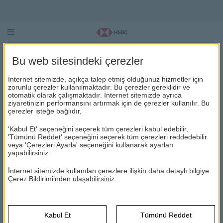
Bu web sitesindeki çerezler
ARAMA
İnternet sitemizde, açıkça talep etmiş olduğunuz hizmetler için
zorunlu çerezler kullanılmaktadır. Bu çerezler gereklidir ve
Lütfen aramak istediğiniz terimleri girip "
Ara
" butonuna
otomatik olarak çalışmaktadır. İnternet sitemizde ayrıca
tıklayınız.
ziyaretinizin performansını artırmak için de çerezler kullanılır. Bu
çerezler isteğe bağlıdır,
Arama
Ara
'Kabul Et' seçeneğini seçerek tüm çerezleri kabul edebilir,
'Tümünü Reddet' seçeneğini seçerek tüm çerezleri reddedebilir
kredi başvurusu
"
"
ile ilgili 2 sonuç bulundu.
veya 'Çerezleri Ayarla' seçeneğini kullanarak ayarları
yapabilirsiniz.
Yatırım Felsefemiz
İnternet sitemizde kullanılan çerezlere ilişkin daha detaylı bilgiye
HSBC Portföy
Çerez Bildirimi’nden
ulaşabilirsiniz
.
... Sabit getirili yatırımlar dahi
kredi
ve faiz riskine maruzdurlar.
...
Fon Risk Değeri
Kabul Et
Tümünü Reddet