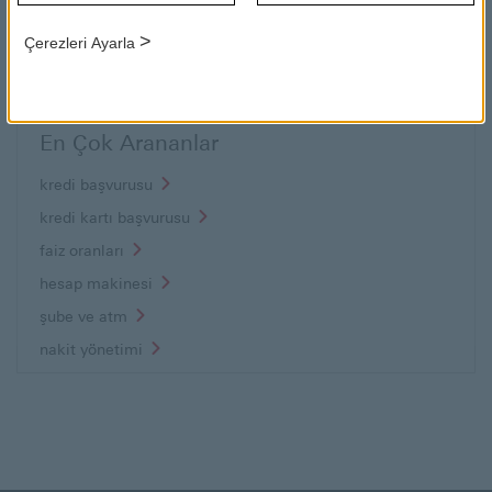
HSBC Portföy
... Sabit getirili yatırımlar dahi
kredi
ve faiz riskine maruzdurlar.
>
Çerezleri Ayarla
...
En Çok Arananlar
kredi başvurusu
kredi kartı başvurusu
faiz oranları
hesap makinesi
şube ve atm
nakit yönetimi