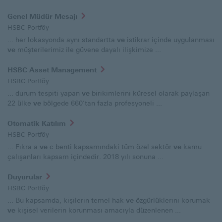
Genel Müdür Mesajı
HSBC Portföy
... her lokasyonda aynı standartta
ve
istikrar içinde uygulanması
ve
müşterilerimiz ile güvene dayalı ilişkimize ...
HSBC Asset Management
HSBC Portföy
... durum tespiti yapan
ve
birikimlerini küresel olarak paylaşan
22 ülke
ve
bölgede 660’tan fazla profesyoneli ...
Otomatik Katılım
HSBC Portföy
... Fıkra a
ve
c benti kapsamındaki tüm özel sektör
ve
kamu
çalışanları kapsam içindedir. 2018 yılı sonuna ...
Duyurular
HSBC Portföy
... Bu kapsamda, kişilerin temel hak
ve
özgürlüklerini korumak
ve
kişisel verilerin korunması amacıyla düzenlenen ...