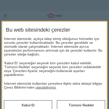
Bu web sitesindeki çerezler
ARAMA
İnternet sitemizde, açıkça talep etmiş olduğunuz hizmetler için
zorunlu çerezler kullanılmaktadır. Bu çerezler gereklidir ve
Lütfen aramak istediğiniz terimleri girip "
Ara
" butonuna
otomatik olarak çalışmaktadır. İnternet sitemizde ayrıca
tıklayınız.
ziyaretinizin performansını artırmak için de çerezler kullanılır. Bu
çerezler isteğe bağlıdır,
Arama
Ara
'Kabul Et' seçeneğini seçerek tüm çerezleri kabul edebilir,
'Tümünü Reddet' seçeneğini seçerek tüm çerezleri reddedebilir
şube ve atm
"
"
ile ilgili 20 sonuç bulundu.
veya 'Çerezleri Ayarla' seçeneğini kullanarak ayarları
yapabilirsiniz.
TEFAS
İnternet sitemizde kullanılan çerezlere ilişkin daha detaylı bilgiye
HSBC Portföy
Çerez Bildirimi’nden
ulaşabilirsiniz
.
... HSBC Portföy Yatırım Fonlarına, HSBC Bank
şube
ve
kanalları yanısıra, Türkiye’de diğer tüm banka
şube
...
Türkiye Hayat ve Emeklilik
Kabul Et
Tümünü Reddet