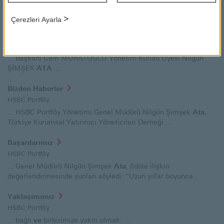
HSBC Portföy
... Türkiye Hayat
ve
Emeklilik A.Ş. ...
>
Çerezleri Ayarla
Sürekli Bilgilendirme Formu
HSBC Portföy
... Başkanı Cem MURATOĞLU Yönetim Kurulu Üyesi Nilgün
ŞİMŞEK
ATA
...
Bizden Haberler
HSBC Portföy
... HSBC Portföy Yönetimi Genel Müdürü Nilgün Şimşek
Ata
,
Türkiye Kurumsal Yatırımcı Yöneticileri Derneği ...
Başarılarımız
HSBC Portföy
... Genel Müdürü Nilgün Şimşek
Ata
, ödüle ilişkin
değerlendirmesinde şunları söyledi: “Uzun yıllar boyunca ...
Yaklaşımımız
HSBC Portföy
... bağlı
ve
birbirimize yakın olmak. ...